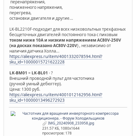
перенапряжения,
пониженного напряжения,
перегрева,
остановки двигателя и другие...
LK-BL2210F-подходит для всех низковольтных трехфазных
бесщеточных двигателей постоянного тока с пиковым
током ниже 10A и низким напряжением AC80V-250V
(на досках показано AC80V-220V
) , независимо от
наличия датчика Холла...
https://aliexpress.ru/item/4001332078594.html?
sku_id=10000015721622228
LK-BМ01
=
LK-BL01
- ?
Внешний проводной пульт для частотника
(ручной умный дебюггер).
Цена: 1300 руб.
https://aliexpress.ru/item/4001012162956.html?
sku_id=10000013496272923
IMG_20240908_233958.jpg
231.57 КБ, 1080x1644
просмотров: 178