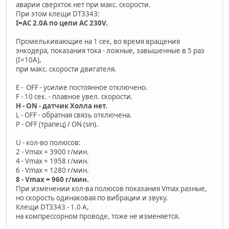
аварии сверхток нет при макс. скорости.
При этом клещи DT3343:
I=AC 2.0A по цепи АС 230V.
Промелькивающие на 1 сек, во время вращения
энкодера, показания тока - ложные, завышенные в 5 раз
(I=10А),
при макс. скорости двигателя.
E - OFF - усилие постоянное отключено.
F - 10 сек. - плавное увел. скорости.
H - ON - датчик Холла нет.
L - OFF - обратная связь отключена.
P - OFF (трапец) / ON (sin).
U - кол-во полюсов:
2 - Vmax = 3900 r/мин.
4 - Vmax = 1958 r/мин.
6 - Vmax = 1280 r/мин.
8 - Vmax = 960 r/мин.
При изменении кол-ва полюсов показания Vmax разные,
но скорость одинаковая по вибрации и звуку.
Клещи DT3343 - 1.0 A,
на компрессорном проводе, тоже не изменяется.