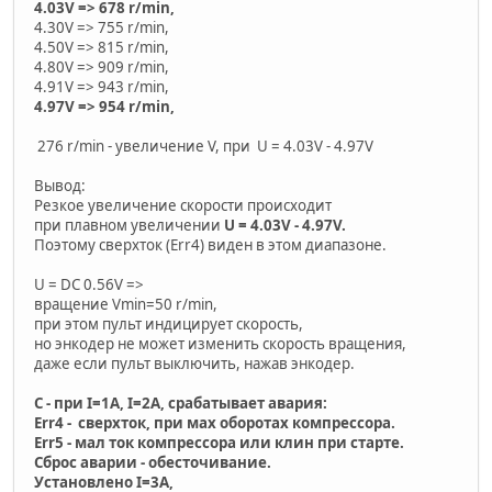
4.03V => 678 r/min,
4.30V => 755 r/min,
4.50V => 815 r/min,
4.80V => 909 r/min,
4.91V => 943 r/min,
4.97V => 954 r/min,
276 r/min - увеличение V, при U = 4.03V - 4.97V
Вывод:
Резкое увеличение скорости происходит
при плавном увеличении
U = 4.03V - 4.97V.
Поэтому сверхток (Err4) виден в этом диапазоне.
U = DC 0.56V =>
вращение Vmin=50 r/min,
при этом пульт индицирует скорость,
но энкодер не может изменить скорость вращения,
даже если пульт выключить, нажав энкодер.
С - при I=1А, I=2А, срабатывает авария:
Err4 - сверхток, при мах оборотах компрессора.
Err5 - мал ток компрессора или клин при старте.
Сброс аварии - обесточивание.
Установлено I=3А,