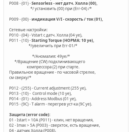
P008 - (01) -
Sensorless - нет датч. Холла (00),
*/ установить (00) при (Err-04) /*
P009 - (00) -
индикация V/I - скорость / ток (01),
Сетевые настройки:
P010 - (04) - Vstart c датч. Холла (04 уе),
P011 - (10) -
Starting Torque (НОРМА: 10 уе),
*/увеличить при Err-01/*
*/Аномалия: 49уе/*
*/Вращение (CW) подклинивающего
компрессора (2) при старте.
Правильное вращение - по часовой стрелке,
см сверху/*
P012 - (255) - Current adjustment (255 уе),
P013 - (10) - Control mode (10 уе),
P014 - (01) - Аddress Modbus (01 уе),
P015 - (9C) - Т alarm - перегрев уст-ка (9С уе).
Защита (error code):
01 - Istart > 10A (P011) - клин, нет вращения,
02 - Imax > 5A (P003) - сверхток, есть вращение,
04 - датчик Холла (P008),