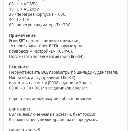
08 - U < АС 85V,
10 - U > AC 265V,
20 - перегрев корпуса T>+60C,
40 - I > 12A,
80 - перегрев радиатора T>+70C.
Примечание
.
Ecли
SET
нажать в режиме ожидания,
то происходит сброс
ВСЕХ
параметров
к заводским настройкам:
(CErr-6)
.
Поcле этого появляется авария
(Err-04)
.
Решение
:
Переустановить
ВСЕ
параметры по шильдику двигателя.
Например, для устранения
(Err-04)
,
изменить параметр (P008) - датчики Холла:
P008 - (01) => (00) */нет датчиков Холла/*.
Сброс неактивной аварии - обесточивание.
Внимание!
Вилка, выключенная из розетки, бьет током!
Разрядная цепь вилки драйвера не продумана.
Цена: 10200 руб