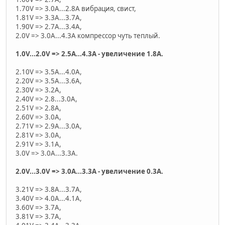
1.70V => 3.0A...2.8A вибрация, свист,
1.81V => 3.3A...3.7A,
1.90V => 2.7A...3.4A,
2.0V => 3.0A...4.3A компрессор чуть теплый.
1.0V...2.0V => 2.5A...4.3А - увеличение 1.8А.
2.10V => 3.5A...4.0A,
2.20V => 3.5A...3.6A,
2.30V => 3.2A,
2.40V => 2.8...3.0A,
2.51V => 2.8A,
2.60V => 3.0A,
2.71V => 2.9А...3.0A,
2.81V => 3.0A,
2.91V => 3.1A,
3.0V => 3.0A...3.3А.
2.0V...3.0V => 3.0A...3.3А - увеличение 0.3А.
3.21V => 3.8A...3.7А,
3.40V => 4.0A...4.1А,
3.60V => 3.7А,
3.81V => 3.7А,