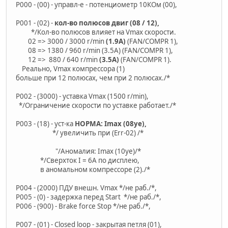
P000 - (00) - управл-е - потенциометр 10КОм (00),
P001 - (02) -
кол-во полюсов двиг (08 / 12),
*/Кол-во полюсов влияет на Vmax скорости.
02 => 3000 / 3000 r/min
(1.9A)
(FAN/COMPR 1),
08 => 1380 / 960 r/min (3.5A) (FAN/COMPR 1),
12 => 880 / 640 r/min
(3.5A)
(FAN/COMPR 1).
Реально, Vmax компрессора (1)
больше при 12 полюсах, чем при 2 полюсах./*
P002 - (3000) - уставка Vmax (1500 r/min),
*/Ограничение скорости по уставке работает./*
P003 - (18) - уст-ка
НОРМА: Imax (08уе),
*/ увеличить при (Err-02) /*
"/Аномалия: Imax (10уе)/*
*/Сверхток I = 6A по дисплею,
в аномальном компрессоре (2)./*
P004 - (2000) ПДУ внешн. Vmax */не раб./*,
P005 - (0) - задержка перед Start */не раб./*,
P006 - (900) - Brake force Stop */не раб./*,
P007 - (01) - Closed loop - закрытая петля (01),