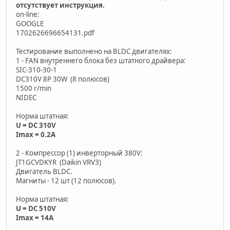
отсутствует инструкция.
on-line:
GOOGLE
1702626696654131.pdf
Тестирование выполнено на BLDC двигателях:
1 - FAN внутреннего блока без штатного драйвера:
SIC-310-30-1
DC310V 8P 30W (8 полюсов)
1500 r/min
NIDEC
Норма штатная:
U = DC 310V
Imax = 0.2A
2 - Компрессор (1) инверторный 380V:
JT1GCVDKYR (Daikin VRV3)
Двигатель BLDC.
Магниты - 12 шт (12 полюсов).
Норма штатная:
U = DC 510V
Imax = 14A