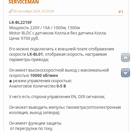
SERVICEMAN
08 сентября 2024, 23:20:09
#1
LK-BL2210F
Мощность 220V / 10A / 1000w, 1500w
Motor BLDC с датчиком Холла и без датчика Холла.
Цена: 9700 руб.
Его можно подключить к внешней плате отображения
скорости
LK-BL01
, отображая скорость, настраивая
параметры привода;
Он имеет высокоскоростной выход с максимальной
скоростью
10000 об/мин
◆ режим управления скоростью:
Аналоговое Количество
0-5 В
У него есть сторона управления EN, DIR сигналом;
Он может выводить импульс тахометра (оптоэлектронная
изоляция, выход затвора);
Он имеет функции защиты
от перегрузки по току,