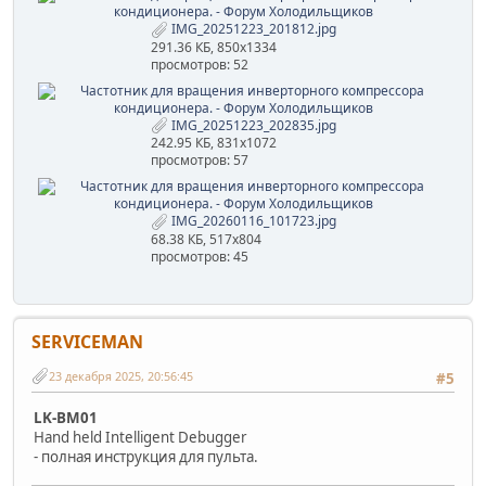
IMG_20251223_201812.jpg
291.36 КБ, 850x1334
просмотров: 52
IMG_20251223_202835.jpg
242.95 КБ, 831x1072
просмотров: 57
IMG_20260116_101723.jpg
68.38 КБ, 517x804
просмотров: 45
SERVICEMAN
23 декабря 2025, 20:56:45
#5
LK-BM01
Hand held Intelligent Debugger
- полная инструкция для пульта.