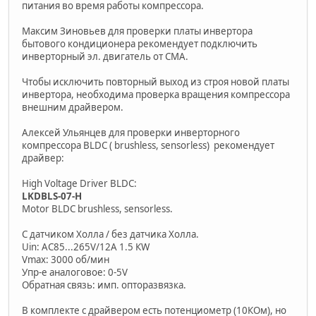
питания во время работы компрессора.
Максим Зиновьев для проверки платы инвертора
бытового кондиционера рекомендует подключить
инверторный эл. двигатель от СМА.
Чтобы исключить повторный выход из строя новой платы
инвертора, необходима проверка вращения компрессора
внешним драйвером.
Алексей Ульянцев для проверки инверторного
компрессора BLDC ( brushless, sensorless) рекомендует
драйвер:
High Voltage Driver BLDC:
LKDBLS-07-H
Motor BLDC brushless, sensorless.
С датчиком Холла / без датчика Холла.
Uin: AC85...265V/12А 1.5 КW
Vmax: 3000 об/мин
Упр-е аналоговое: 0-5V
Обратная связь: имп. опторазвязка.
В комплекте с драйвером есть потенциометр (10КОм), но