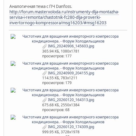
Аналогичная тема с ПЧ Danfoss.
http://forum.masterxoloda.ru/instrumenty-dlja-montazha-
servisa-i-remonta/chastotnik-fc280-dlja-proverki-
invertornogo-kompressora/msg16203/#msg16203
IMG_20240906_145603.jpg
365.94 КБ, 1080x1781
просмотров: 177
IMG_20240909_204155.jpg
114.55 КБ, 783x1211
просмотров: 179
IMG_20260120_164313.jpg
675.68 КБ, 2550x1384
просмотров: 68
IMG_20260120_174309.jpg
999.95 КБ, 3728x1978