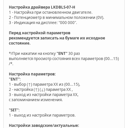
Настройка драйвера LKDBLS-07-H
1 - Настройка при остановленном двигателе.
2 - Потенциометр в минимальном положении (0V).
3 - Индикация на дисплее: "000 000".
Перед настройкой параметров
рекомендуется записать на бумаге их исходное
состояние.
*/При нажатии на кнопку
"ENT"
30 раз
выполняется просмотр состояния всех параметров (00...15)
/*.
Настройка параметров:
"ENT"
:
1 - выбор (↑) параметра ХХ из (00...15),
2 - настройка (↑) (↓) параметра XX ,
3 - выход из настройки параметра ХХ,
с запоминанием изменения.
"SET"
:
1 - выход из настройки параметров.
Настройки заводские/актуальные: