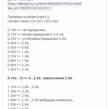
https://aliexpress.ru/item/4000899379424.html?
sku_id=10000010472023211
Проверка компрессора (1),
соответствие U (0-5V) / I (0-4.6A):
0.14V => нет вращения,
0.19V => начало вращения 0.2-0.3А,
0.29V => устойчивое вращение 0.4А,
0.40V => 0.5А,
0.50V => 0.8A,
0.60V => 1.0A,
0.70V => 1.3A,
0.80V => 1.9A,
0.90V => 2.2A,
1.00V => 2.5A.
0.14V...1V => 0...2.5A - увеличение 2.5А.
1.10V => 2.8A...3.0A,
1.20V => 3.2A,
1.30V => 2.9A,
1.40V => 2.7A...2.9A вибрация появилась,
1.50V => 2.6A,
1.60V => 2.7A,