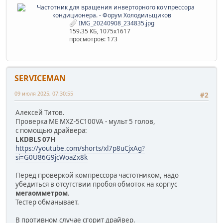
IMG_20240908_234835.jpg
159.35 КБ, 1075x1617
просмотров: 173
SERVICEMAN
09 июля 2025, 07:30:55
#2
Алексей Титов.
Проверка МЕ MXZ-5C100VA - мульт 5 голов,
с помощью драйвера:
LKDBLS 07H
https://youtube.com/shorts/xl7p8uCjxAg?
si=G0U86G9jcWoaZx8k
Перед проверкой компрессора частотником, надо
убедиться в отсутствии пробоя обмоток на корпус
мегаомметром
.
Тестер обманывает.
В противном случае сгорит драйвер.