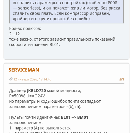
выставить параметры в настройках (особенно P008
— sensorless), и он покажет, жив ли мотор, без риска
спалить свою плату. Если компрессор исправен,
драйвер его крутит ровно, без ошибок.
Кол-во полюсов:
2...12
тоже важно, от этого зависит правильность показаний
скорости на панели BL01.
SERVICEMAN
12 января 2026, 18:14:40
#7
Драйвер
JKBLD720
малой мощности,
P=500W, U=AC 24V,
но параметры и коды ошибок почти совпадают,
за исключением параметров - (b), (h).
Пульты почти идентичны:
BL01 => BM01
,
за исключением:
1 - параметр (А) не выполняется,