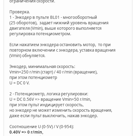
ограничения скорости.
Проверка.
1 - Энкодер в пульте BL01 - многооборотный
(25 оборотов), задает нижний уровень вращения
двигателя (Vmin), выше которого выполняется
регулировка потенциометром.
Если нажатием энкодера остановить мотор, то при
повторном включении с энкодера, уставка вращения
(Vmin) обнуляется.
Энкодер, минимальная скорость:
Vmin=250 r/min (старт) / 40 r/min (вращение),
при этом потенциометр
U = DC 0 V.
2 - Потенциометр, логика регулировки:
U = DC 0.56V => вращение Vmin=50 r/min,
при этом пульт индицирует скорость,
но энкодер не может изменить скорость вращения,
даже если пульт выключить, нажав энкодер.
Соотношение U (0-5V) / V (0-954):
0.40V => 0 r/min,