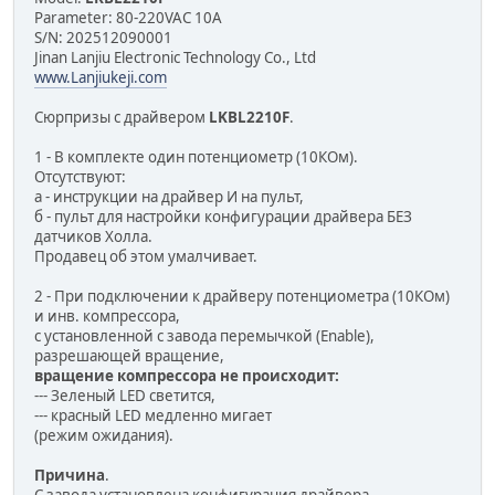
Parameter: 80-220VAC 10A
S/N: 202512090001
Jinan Lanjiu Electronic Technology Co., Ltd
www.Lanjiukeji.com
Сюрпризы с драйвером
LKBL2210F
.
1 - В комплекте один потенциометр (10КОм).
Отсутствуют:
а - инструкции на драйвер И на пульт,
б - пульт для настройки конфигурации драйвера БЕЗ
датчиков Холла.
Продавец об этом умалчивает.
2 - При подключении к драйверу потенциометра (10КОм)
и инв. компрессора,
с установленной с завода перемычкой (Enable),
разрешающей вращение,
вращение компрессора не происходит:
--- Зеленый LED светится,
--- красный LED медленно мигает
(режим ожидания).
Причина
.