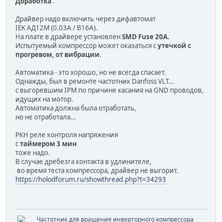
Доработка
.
Драйвер надо включить через дифавтомат
IEK АД12М (0.03A / B16А).
На плате в драйвере установлен
SMD Fuse 20A.
Испытуемый компрессор может оказаться с
утечкой с
прогревом, от вибрации
.
Автоматика - это хорошо, но не всегда спасает.
Однажды, был в ремонте частотник Danfoss VLT...
с выгоревшим IPM по причине касания на GND проводов,
идущих на мотор.
Автоматика должна была отработать,
но не отработала...
РКН реле контроля напряжения
с
таймером 3 мин
тоже надо.
В случае дребезга контакта в удлинителе,
во время теста компрессора, драйвер не выгорит.
https://holodforum.ru/showthread.php?t=34293