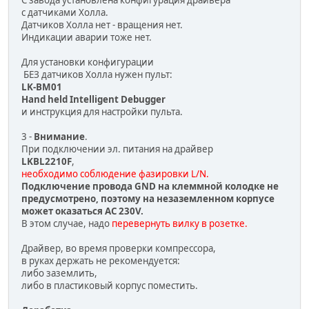
С завода установлена конфигурация драйвера
с датчиками Холла.
Датчиков Холла нет - вращения нет.
Индикации аварии тоже нет.
Для установки конфигурации
БЕЗ датчиков Холла нужен пульт:
LK-BM01
Hand held Intelligent Debugger
и инструкция для настройки пульта.
3 -
Внимание
.
При подключении эл. питания на драйвер
LKBL2210F
,
необходимо соблюдение фазировки L/N.
Подключение провода GND на клеммной колодке не
предусмотрено, поэтому на незаземленном корпусе
может оказаться АС 230V.
В этом случае, надо
перевернуть вилку в розетке.
Драйвер, во время проверки компрессора,
в руках держать не рекомендуется:
либо заземлить,
либо в пластиковый корпус поместить.