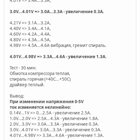
4.01V => 3.4А...3.3А,
3.0V...4.01V => 3.0A...3.3А - увеличение 0.3А.
4.21V => 3.1А...3.2А,
4.40V => 3.4А...4.1А,
4.60V => 4.2А...4.4А,
4.80V => 4.3А...4.5А,
4.98V => 4.5А...4.6А вибрация, гремит спираль.
4.01V...4.98V => 3.3A...4.6А - увеличение 1.3А.
Тест - 30 мин.
Обмотка компрессора теплая,
спираль горячая (+40С...+50С)
драйвер теплый.
Вывод:
При изменении напряжения 0-5V
ток изменяется нелинейно:
0.14V...1V => 0...2.5A - увеличение 2.5А.
1.0V...2.0V => 2.5A...4.3А - увеличение 1.8А.
2.0V...3.0V => 3.0A...3.3А - увеличение 0.3А.
3.0V...4.01V => 3.0A...3.3А - увеличение 0.3А.
4.01V...4.98V => 3.3A...4.6А - увеличение 1.3А.