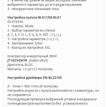
2 - в меню настройки не видно исходное значение
выбранного параметра, до его редактирования,
3 - некорректное показание тока.
Настройка пульта BL01/ZM-BL01
ID:676540
1 - Нажать: Mode.
2 - Выбор параметра из списка:
A, C, E, F, H, L, P, U, b, h, RST - (↑), (↓).
3 - Настройка параметра: (<-), (->).
4 - Запоминание: Enter
5 - Выход из настройки: ESC.
Компрессор инверторный 380V:
JT1GCVDKYR
(Daikin VRV3)
Двигатель BLDC.
Магниты -12 шт (12 полюсов).
Настройка драйвера ZM-BL2210F.
A - Vmax = 960 r/min (8 полюсов).
Настройка скорости с пульта выполняется с клавиатуры, но
не сохраняется.
Последующая проверка выбранной уставки энкодером и
потенциометром выполняется без установленного