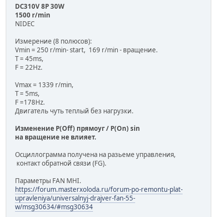
DC310V 8P 30W
1500 r/min
NIDEC
Измерение (8 полюсов):
Vmin = 250 r/min- start, 169 r/min - вращение.
T = 45ms,
F = 22Hz.
Vmax = 1339 r/min,
T = 5ms,
F =178Hz.
Двигатель чуть теплый без нагрузки.
Изменение P(Off) прямоуг / P(On) sin
на вращение не влияет.
Осциллограмма получена на разьеме управления,
контакт обратной связи (FG).
Параметры FAN MHI.
https://forum.masterxoloda.ru/forum-po-remontu-plat-
upravleniya/universalnyj-drajver-fan-55-
w/msg30634/#msg30634