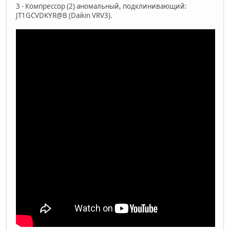
3 - Компрессор (2) аномальный, подклинивающий:
JT1GCVDKYR@B (Daikin VRV3).