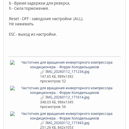
b - Время задержки для реверса.
h - Сила торможения.
Reset - OFF - заводские настройки (ALL).
Не нажимать
ESC - выход из настройки.
IMG_20260112_171234.jpg
147.65 КБ, 989x1392
просмотров: 52
IMG_20260112_171614.jpg
348.03 КБ, 986x1345
просмотров: 56
IMG_20260112_171943.jpg
251.26 КБ, 842x1053