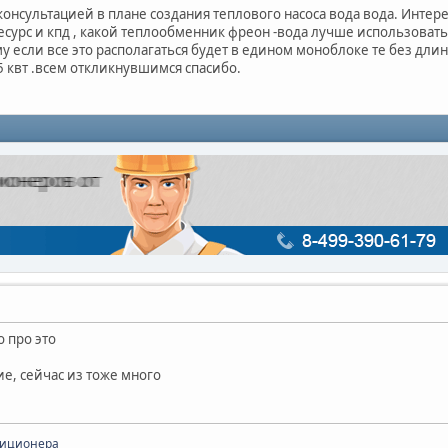
консультацией в плане создания теплового насоса вода вода. Интер
есурс и кпд , какой теплообменник фреон -вода лучше использовать 
у если все это располагаться будет в едином моноблоке те без дл
5 квт .всем откликнувшимся спасибо.
о про это
е, сейчас из тоже много
диционера