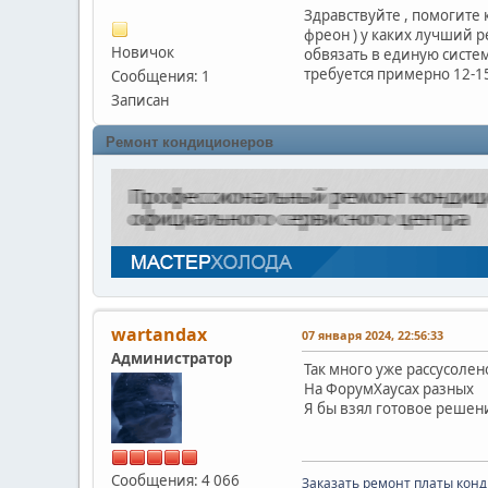
Здравствуйте , помогите 
фреон ) у каких лучший р
Новичок
обвязать в единую систем
требуется примерно 12-1
Сообщения: 1
Записан
Ремонт кондиционеров
wartandax
07 января 2024, 22:56:33
Администратор
Так много уже рассусолен
На ФорумХаусах разных
Я бы взял готовое решени
Сообщения: 4 066
Заказать ремонт платы кон