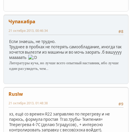
Чупакабра
21 октября 2013, 00:46:34
#8
Если знаешь, не трудно.
Труднее в пробках не потерять самообладание, иногда так
хочется вылезти из машины и во мочь заорать .б вашуууу
мааааать
Литературы куча, но лучше всего опытный наставник, ибо лучше
один раз увидеть, чем...
Ruslw
21 октября 2013, 01:48:38
#9
хз, ещё со времен R22 заправляю по перегреву и не
парюсь, формула простая Tгаз.трубы- Ткипения=
Тперегрева 4-7C (делаю 5градусов) , + интересно
контролировать заправку с весов(скока войдет).