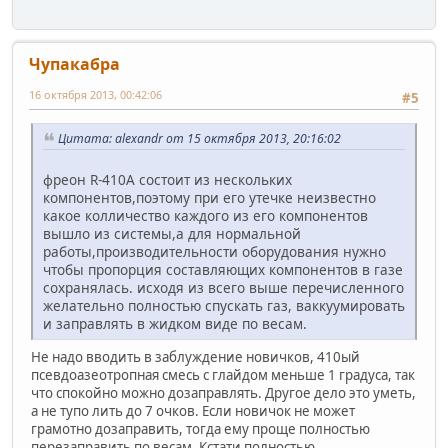
Чупакабра
16 октября 2013, 00:42:06
#5
Цитата: alexandr от 15 октября 2013, 20:16:02
фреон R-410А состоит из нескольких
компонентов,поэтому при его утечке неизвестно
какое колличество каждого из его компонентов
вышло из системы,а для нормальной
работы,производительности оборудования нужно
чтобы пропорция составляющих компонентов в газе
сохранялась. исходя из всего выше перечисленного
желательно полностью спускать газ, ваккуумировать
и заправлять в жидком виде по весам.
Не надо вводить в заблуждение новичков, 410ый
псевдоазеотропная смесь с глайдом меньше 1 градуса, так
что спокойно можно дозаправлять. Другое дело это уметь,
а не тупо лить до 7 очков. Если новичок не может
грамотно дозаправить, тогда ему проще полностью
перезаправить по весам. Кстати полностью