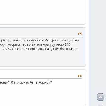
#4
аритель никак не получится. Испаритель подобран
ибор, которым измеряю температуру тесто 845,
о 10-7=3 Не мог ли перелить? на одном было такое,
#5
реона 410 это может быть нормой?