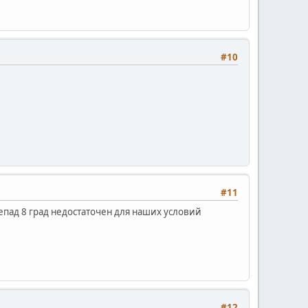
#10
#11
епад 8 град недостаточен для наших условий
#12