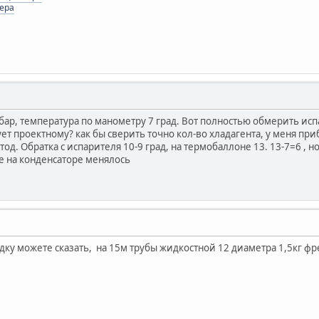
ера
бар, температура по манометру 7 град. Вот полностью обмерить исп
ует проектному? как бы сверить точно кол-во хладагента, у меня пр
д. Обратка с испарителя 10-9 град, на термобаллоне 13. 13-7=6 , н
 на конденсаторе менялось
дку можете сказать, на 15м трубы жидкостной 12 диаметра 1,5кг ф