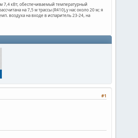
лем 7,4 кВт, обеспечиваемый температурный
ссчитана на 7,5 м трассы (R410),у нас около 20 м; я
емп. воздуха на входе в испаритель 23-24, на
#1