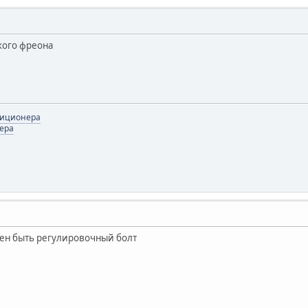
кого фреона
диционера
ера
жен быть регулировочный болт