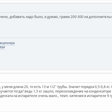
ючено, добавить надо было, я думаю, грамм 200-300 на дополнитель
диционера
ера
, у меня длина 20, то есть 13 м 1/2" трубы. Значит порядка 0,5-0,8 кг
чается тогда? ведь 1,5 кг зашло, переохлаждение на конденсаторе ни
денсата на испарителе очень мало., темп. кипения в испарителе 9 гр