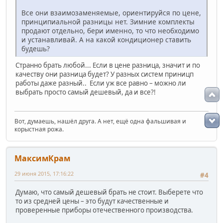
Все они взаимозаменяемые, ориентируйся по цене,
принципиальной разницы нет. Зимние комплекты
продают отдельно, бери именно, то что необходимо
и устанавливай. А на какой кондиционер ставить
будешь?
Странно брать любой... Если в цене разница, значит и по
качеству они разница будет? У разных систем приницп
работы даже разный.. Если уж все равно – можно ли
выбрать просто самый дешевый, да и все?!
Вот, думаешь, нашёл друга. А нет, ещё одна фальшивая и
корыстная рожа.
МаксимКрам
29 июня 2015, 17:16:22
#4
Думаю, что самый дешевый брать не стоит. Выберете что
то из средней цены – это будут качественные и
проверенные приборы отечественного производства.