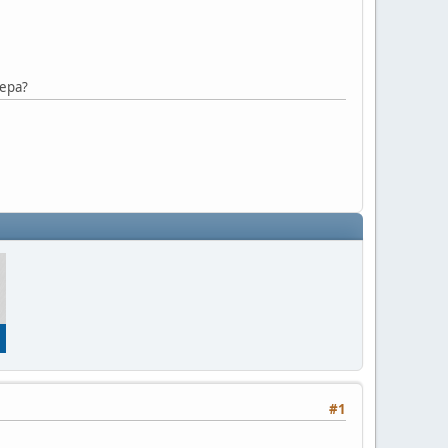
ера?
#1