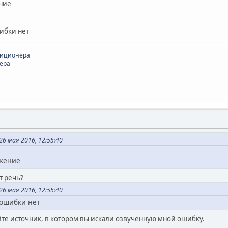
ние
шибки нет
диционера
ера
6 мая 2016, 12:55:40
ожение
т речь?
6 мая 2016, 12:55:40
 ошибки нет
е источник, в котором вы искали озвученную мной ошибку.