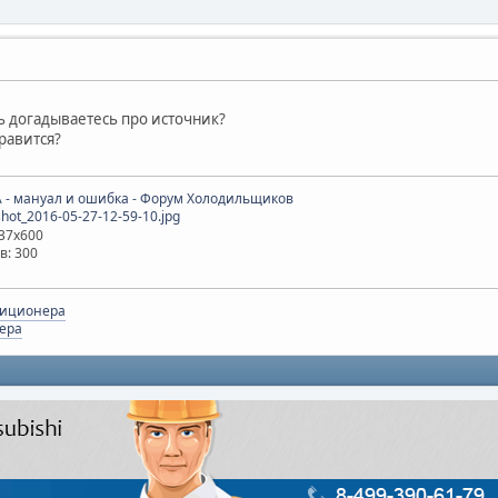
ь догадываетесь про источник?
равится?
hot_2016-05-27-12-59-10.jpg
337x600
в: 300
диционера
ера