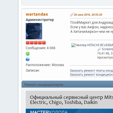
wartandax
26 мая 2016, 20:55:20
Администратор
ПлэйМаркет для Андроид
Если у вас Аифон, надеюс
А ХитачиАиркон чем не н
Сообщения: 4 066
Screens
19.41 КБ, 
просмотро
Расположение: Москва
Записан
Заказать ремонт платы кон
Заказать ремонт кондицион
Ремонт кондиционеров