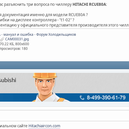
с разъяснить три вопроса по чиллеру
HITACHI RCUE80A
:
я документация именно для модели RCUE80A ?
ибки на дисплее контроллера - "t1-02" ?
ментацию у официального представителя производителя этого чилл
CAM00031.jpg
70.22 КБ, 800x600
просмотров: 180
циальном сайте
Hitachiaircon.com