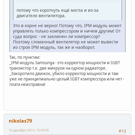
потому что коротнуть ещё могла и из-за
двигателя вентилятора.
Это в корне не верно! Потому что, IPM модуль может
управлять только компрессором и ничем другим! От
суда вопрос - не заклинен ли компрессор?
Поэтому сломанный вентилятор не может вывести
из строя IPM модуль, так же и наоборот.
Так, по пунктам:
_IPM модуль Samsunga - это корректор мощности и IGBT
транзистор т.е. две микрухи на одном радиаторе.
_Закоротило движок, убило корректор мощности и там
уже не принципиально целый IGBT компрессора или нет -
плата неисправна!
nikolas79
12 декабря 2013, 15:09:05
#12