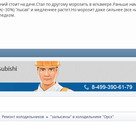
ний стоит на даче.Стал по другому морозить в м/камере.Раньше на
и(~30%) "лысая" и медленнее растет.Но морозит даже сильнее (все н
ледком.
Ремонт холодильников
"залысины" в холодильнике "Орск"
►
►