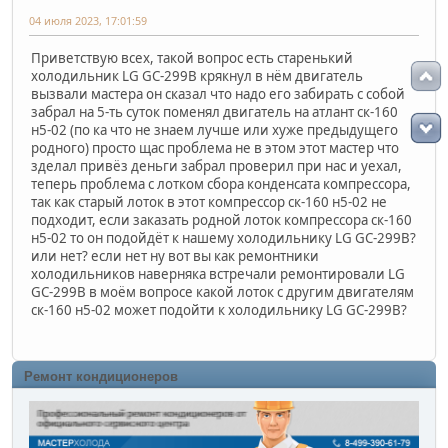
04 июля 2023, 17:01:59
Приветствую всех, такой вопрос есть старенький
холодильник LG GC-299B крякнул в нём двигатель
вызвали мастера он сказал что надо его забирать с собой
забрал на 5-ть суток поменял двигатель на атлант ск-160
н5-02 (по ка что не знаем лучше или хуже предыдущего
родного) просто щас проблема не в этом этот мастер что
зделал привёз деньги забрал проверил при нас и уехал,
теперь проблема с лотком сбора конденсата компрессора,
так как старый лоток в этот компрессор ск-160 н5-02 не
подходит, если заказать родной лоток компрессора ск-160
н5-02 то он подойдёт к нашему холодильнику LG GC-299B?
или нет? если нет ну вот вы как ремонтники
холодильников наверняка встречали ремонтировали LG
GC-299B в моём вопросе какой лоток с другим двигателям
ск-160 н5-02 может подойти к холодильнику LG GC-299B?
Ремонт кондиционеров