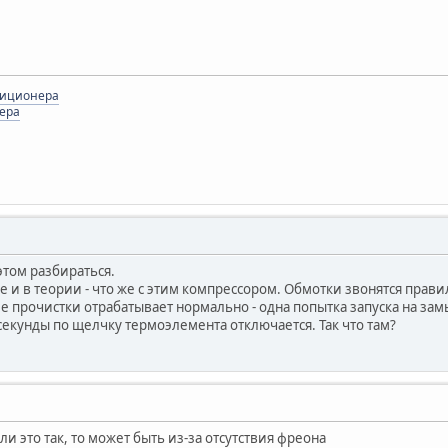
диционера
ера
 этом разбираться.
же и в теории - что же с этим компрессором. Обмотки звонятся правил
е прочистки отрабатывает нормально - одна попытка запуска на зам
4 секунды по щелчку термоэлемента отключается. Так что там?
сли это так, то может быть из-за отсутствия фреона