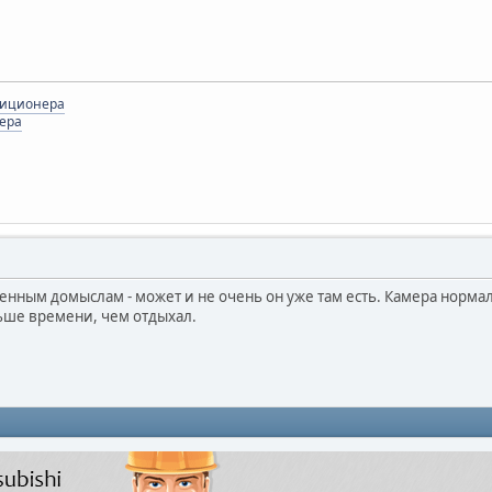
диционера
ера
освенным домыслам - может и не очень он уже там есть. Камера норма
ьше времени, чем отдыхал.