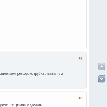
#2
ловиях компрессором, трубка с ниппелем
#3
роче все грамотно сделать