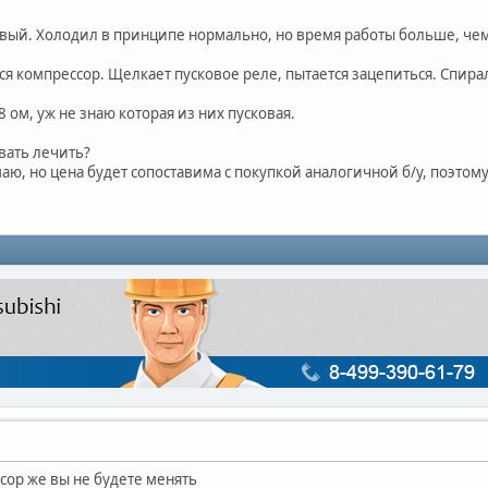
овый. Холодил в принципе нормально, но время работы больше, че
я компрессор. Щелкает пусковое реле, пытается зацепиться. Спирал
8 ом, уж не знаю которая из них пусковая.
вать лечить?
ю, но цена будет сопоставима с покупкой аналогичной б/у, поэтому
сор же вы не будете менять