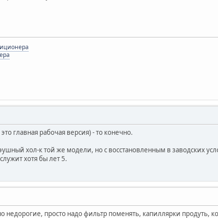
диционера
ера
это главная рабочая версия) - то конечно.
эушный хол-к той же модели, но с восстановленным в заводских ус
служит хотя бы лет 5.
о недорогие, просто надо фильтр поменять, капиллярки продуть, ко