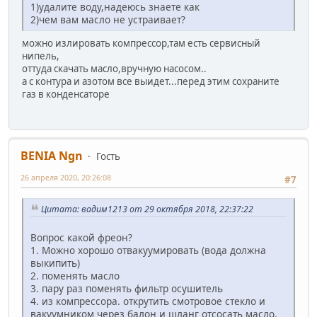
1)удалите воду,надеюсь знаете как
2)чем вам масло не устраивает?
можно излировать компрессор,там есть сервисный
нипель,
оттуда скачать масло,вручную насосом..
а с контура и азотом все выидет...перед этим сохраните
газ в конденсаторе
BENIA Ngn
Гость
26 апреля 2020, 20:26:08
#7
Цитата: вадим1213 от 29 октября 2018, 22:37:22
Вопрос какой фреон?
1. Можно хорошо отвакуумировать (вода должна
выкипить)
2. поменять масло
3. пару раз поменять фильтр осушитель
4. из компрессора. открутить смотровое стекло и
вакуумником через балон и шланг отсосать масло.