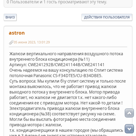
0 Пользователи и 1 гость просматривают эту тему.
ВНИЗ
ДЕЙСТВИЯ ПОЛЬЗОВАТЕЛЯ
astron
05 июня 2023, 13:01:29
Жалюзи вертикального направления воздушного потока
внутреннего блока кондиционера (№11)
Артикул: CWE241292B/CWE241144B/CWE241141
Очень надеемся на вашу консультацию по Сплит система
потолочная Panasonic CS-F34DTE5/CU-B34DBE5.
Суть вопроса: Мы купили б\у сплит систему и только после
монтажа выяснилось, что не работает привод жалюзи
выходного потока у внутреннего блока. Мотор привода
работает, но жалюзи не двигается т.к. нет какого-либо
соединения ее с приводом мотора. Нет какой-то детали !
Электродвигатель привода жалюзи внутреннего блока
кондиционера (№38) соответствует рисунку на схеме.
Могли бы вы выслать фотографию места соединения
привода мотора с жалюзи,
т.к. кондиционерщики в нашем городке (мы обращались
уже в 3 фирмы) не знают как устроена эта модель.