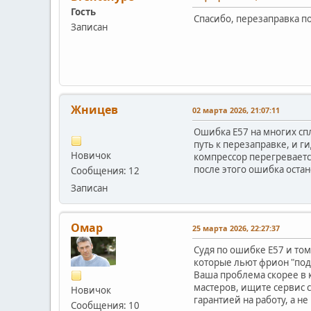
Гость
Спасибо, перезаправка п
Записан
Жницев
02 марта 2026, 21:07:11
Ошибка Е57 на многих спл
путь к перезаправке, и г
Новичок
компрессор перегревается
после этого ошибка остан
Сообщения: 12
Записан
Омар
25 марта 2026, 22:27:37
Судя по ошибке Е57 и том
которые льют фрион "под 
Ваша проблема скорее в 
мастеров, ищите сервис с
Новичок
гарантией на работу, а не 
Сообщения: 10