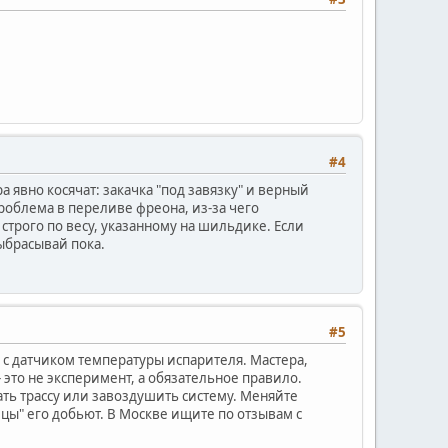
#4
 явно косячат: закачка "под завязку" и верный
 проблема в переливе фреона, из-за чего
строго по весу, указанному на шильдике. Если
ыбрасывай пока.
#5
а с датчиком температуры испарителя. Мастера,
— это не эксперимент, а обязательное правило.
ть трассу или завоздушить систему. Меняйте
ецы" его добьют. В Москве ищите по отзывам с