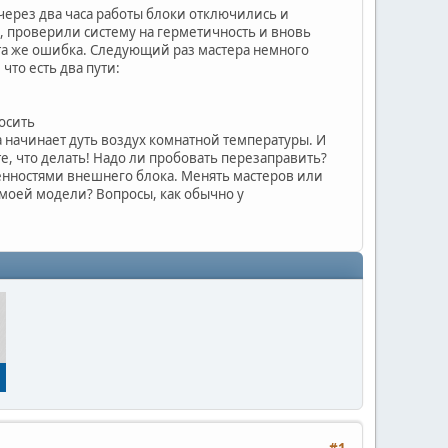
через два часа работы блоки отключились и
, проверили систему на герметичность и вновь
ты та же ошибка. Следующий раз мастера немного
что есть два пути:
росить
а начинает дуть воздух комнатной температуры. И
те, что делать! Надо ли пробовать перезаправить?
ренностями внешнего блока. Менять мастеров или
моей модели? Вопросы, как обычно у
#1