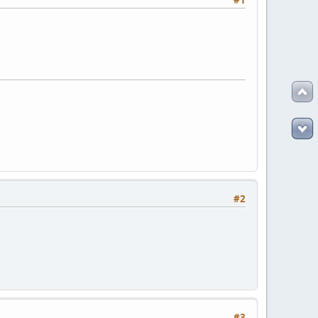
#2
#3