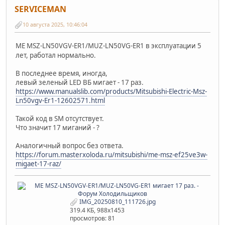
SERVICEMAN
10 августа 2025, 10:46:04
МЕ MSZ-LN50VGV-ER1/MUZ-LN50VG-ER1 в эксплуатации 5
лет, работал нормально.
В последнее время, иногда,
левый зеленый LED ВБ мигает - 17 раз.
https://www.manualslib.com/products/Mitsubishi-Electric-Msz-
Ln50vgv-Er1-12602571.html
Такой код в SM отсутствует.
Что значит 17 миганий - ?
Аналогичный вопрос без ответа.
https://forum.masterxoloda.ru/mitsubishi/me-msz-ef25ve3w-
migaet-17-raz/
IMG_20250810_111726.jpg
319.4 КБ, 988x1453
просмотров: 81