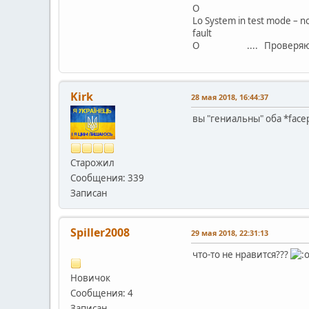
O
Lo System in test mode – no
fault
O .... Проверяют испр
Kirk
28 мая 2018, 16:44:37
вы "гениальны" оба *face
Старожил
Сообщения: 339
Записан
Spiller2008
29 мая 2018, 22:31:13
что-то не нравится???
Новичок
Сообщения: 4
Записан