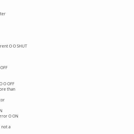
rter
rrent O O SHUT
 OFF
 O O OFF
ore than
tor
ON
error O ON
 not a