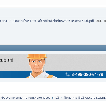
ircon.ru/upload/uf/a51/a51afc7dfb0f2bef652ab61e3e816a3f.pdf
ЗЫ. Вс
Форум по ремонту кондиционеров
LG
Помогите!!! LG кассета красн
►
►
►