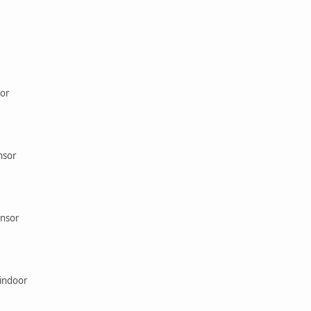
sor
nsor
ensor
indoor