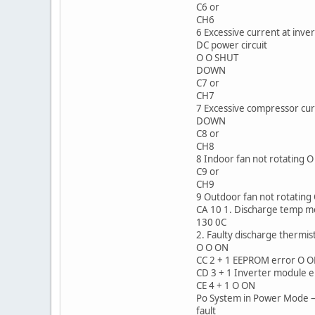
C6 or
CH6
6 Excessive current at inve
DC power circuit
O O SHUT
DOWN
C7 or
CH7
7 Excessive compressor cu
DOWN
C8 or
CH8
8 Indoor fan not rotating O
C9 or
CH9
9 Outdoor fan not rotating
CA 10 1. Discharge temp m
130 0C
2. Faulty discharge thermis
O O ON
CC 2 + 1 EEPROM error O 
CD 3 + 1 Inverter module 
CE 4 + 1 O ON
Po System in Power Mode –
fault