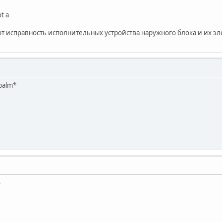
t a
авность исполнительных устройства наружного блока и их эле
palm*