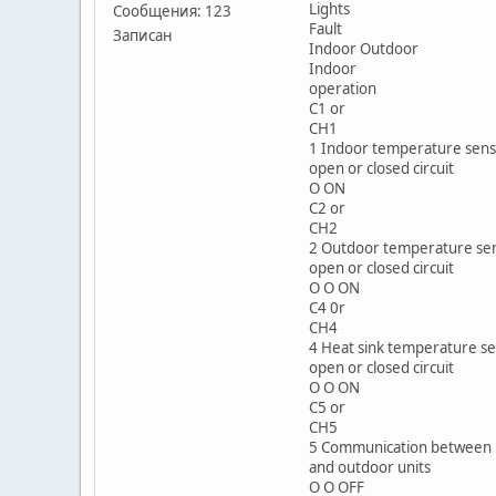
Lights
Сообщения: 123
Fault
Записан
Indoor Outdoor
Indoor
operation
C1 or
CH1
1 Indoor temperature sen
open or closed circuit
O ON
C2 or
CH2
2 Outdoor temperature se
open or closed circuit
O O ON
C4 0r
CH4
4 Heat sink temperature s
open or closed circuit
O O ON
C5 or
CH5
5 Communication between 
and outdoor units
O O OFF