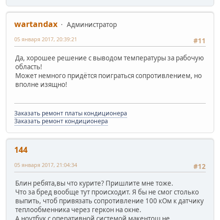
wartandax
Администратор
05 января 2017, 20:39:21
#11
Да, хорошее решение с выводом температуры за рабочую
область!
Может немного придётся поиграться сопротивлением, но
вполне изящно!
Заказать ремонт платы кондиционера
Заказать ремонт кондиционера
144
05 января 2017, 21:04:34
#12
Блин ребята,вы что курите? Пришлите мне тоже.
Что за бред вообще тут происходит. Я бы не смог столько
выпить, чтоб привязать сопротивление 100 кОм к датчику
теплообменника через геркон на окне.
А ноутбук с оперативной системой макентош не