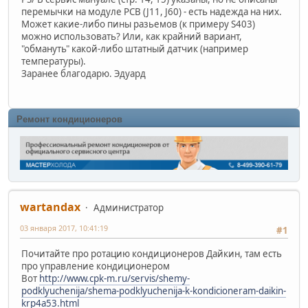
перемычки на модуле PCB (J11, J60) - есть надежда на них.
Может какие-либо пины разьемов (к примеру S403)
можно использовать? Или, как крайний вариант,
"обмануть" какой-либо штатный датчик (например
температуры).
Заранее благодарю. Эдуард
Ремонт кондиционеров
wartandax
Администратор
03 января 2017, 10:41:19
#1
Почитайте про ротацию кондиционеров Дайкин, там есть
про управление кондиционером
Вот
http://www.cpk-m.ru/servis/shemy-
podklyuchenija/shema-podklyuchenija-k-kondicioneram-daikin-
krp4a53.html