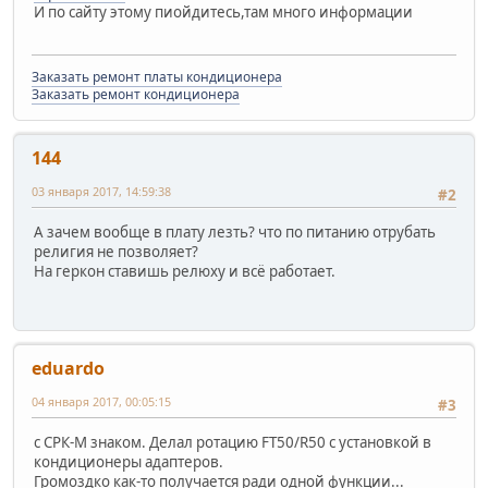
И по сайту этому пиойдитесь,там много информации
Заказать ремонт платы кондиционера
Заказать ремонт кондиционера
144
03 января 2017, 14:59:38
#2
А зачем вообще в плату лезть? что по питанию отрубать
религия не позволяет?
На геркон ставишь релюху и всё работает.
eduardo
04 января 2017, 00:05:15
#3
c СРК-M знаком. Делал ротацию FT50/R50 с установкой в
кондиционеры адаптеров.
Громоздко как-то получается ради одной функции...