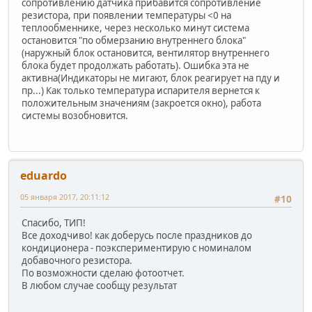
сопротивлению датчика прибавится сопротивление
резистора, при появлении температуры <0 на
теплообменнике, через несколько минут система
остановится "по обмерзанию внутреннего блока"
(наружный блок остановится, вентилятор внутреннего
блока будет продолжать работать). Ошибка эта не
активна(Индикаторы не мигают, блок реагирует на пду и
пр...) Как только температура испарителя вернется к
положительным значениям (закроется окно), работа
системы возобновится.
eduardo
05 января 2017, 20:11:12
#10
Спасибо, ТИП!
Все доходчиво! как доберусь после праздников до
кондиционера - поэкспериментирую с номиналом
добавочного резистора.
По возможности сделаю фотоотчет.
В любом случае сообщу результат