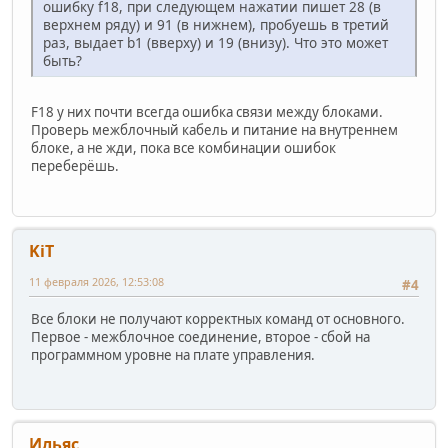
ошибку f18, при следующем нажатии пишет 28 (в
верхнем ряду) и 91 (в нижнем), пробуешь в третий
раз, выдает b1 (вверху) и 19 (внизу). Что это может
быть?
F18 у них почти всегда ошибка связи между блоками.
Проверь межблочный кабель и питание на внутреннем
блоке, а не жди, пока все комбинации ошибок
переберёшь.
KiT
11 февраля 2026, 12:53:08
#4
Все блоки не получают корректных команд от основного.
Первое - межблочное соединение, второе - сбой на
программном уровне на плате управления.
Ильяс