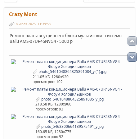
Crazy Mont
18 июля 2025, 11:39:58
Ремонт платы внутреннего блока мультисплит-системы
Ballu AMS-07UR4SNVG4 - 5000 р
photo_5461048864325891084_y (1).jpg
211.05 КБ, 1280x920
просмотров: 102
photo_5461048864325891085_y.jpg
218.58 КБ, 1280x960
просмотров: 93
photo_5463300664139575491_y.jpg
160.65 КБ, 1280x775
просмотров: 92