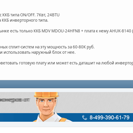
с ККБ типа ON/OFF. 7Квт, 24BTU
а ККБ инверторного типа.
ынке есть только ККБ MDV MDOU-24HFN8 + плата к нему AHUK-8140 (к
ых сплит-систем на эту мощность за 60-80К руб.
 и использовать наружный блок от нее.
оветовать готовую плату или может есть даташит на любой инверто