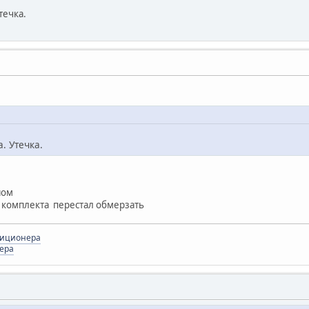
течка.
. Утечка.
ном
 комплекта перестал обмерзать
диционера
ера