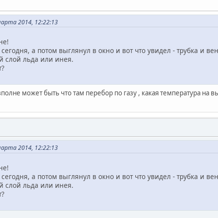
арта 2014, 12:22:13
не!
егодня, а потом выглянул в окно и вот что увидел - трубка и в
й слой льда или инея.
т?
вполне может быть что там перебор по газу , какая температура на вы
арта 2014, 12:22:13
не!
егодня, а потом выглянул в окно и вот что увидел - трубка и в
й слой льда или инея.
т?