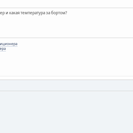
ер и какая температура за бортом?
диционера
ера