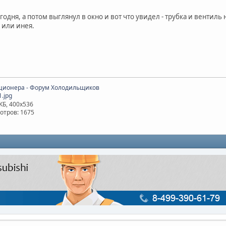
!
дня, а потом выглянул в окно и вот что увидел - трубка и вентиль
 или инея.
.jpg
КБ, 400x536
отров: 1675