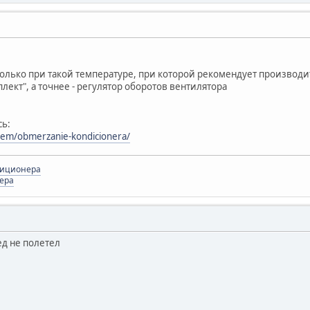
олько при такой температуре, при которой рекомендует производи
лект", а точнее - регулятор оборотов вентилятора
сь:
item/obmerzanie-kondicionera/
диционера
ера
ед не полетел