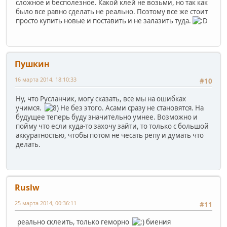
сложное и бесполезное. Какой клей не возьми, но так как
было все равно сделать не реально. Поэтому все же стоит
просто купить новые и поставить и не залазить туда.
Пушкин
16 марта 2014, 18:10:33
#10
Ну, что Русланчик, могу сказать, все мы на ошибках
учимся.
Не без этого. Асами сразу не становятся. На
будущее теперь буду значительно умнее. Возможно и
пойму что если куда-то захочу зайти, то только с большой
аккуратностью, чтобы потом не чесать репу и думать что
делать.
Ruslw
25 марта 2014, 00:36:11
#11
реально склеить, только геморно
биения