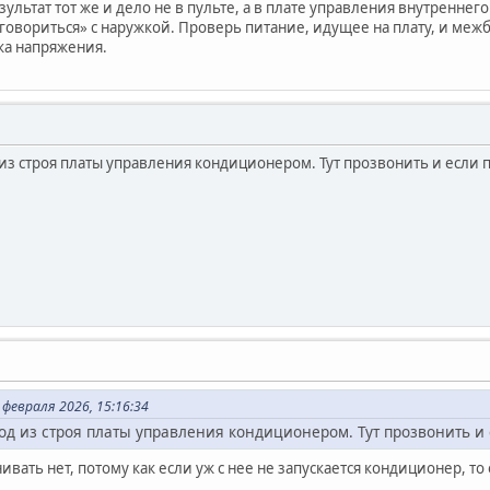
зультат тот же и дело не в пульте, а в плате управления внутреннег
оговориться» с наружкой. Проверь питание, идущее на плату, и меж
чка напряжения.
з строя платы управления кондиционером. Тут прозвонить и если п
февраля 2026, 15:16:34
д из строя платы управления кондиционером. Тут прозвонить и е
ивать нет, потому как если уж с нее не запускается кондиционер, то