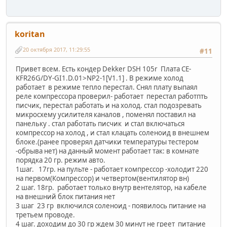
koritan
20 октября 2017, 11:29:55
#11
Привет всем. Есть кондер Dekker DSH 105r Плата СE-
KFR26G/DY-GI1.D.01>NP2-1[V1.1] . В режиме холод
работает в режиме тепло перестал. Снял плату выпаял
реле компрессора проверил- работает перестал работпть
писчик, перестал работать и на холод. стал подозревать
микросхему усилителя каналов , поменял поставил на
панельку . стал работать писчик и стал включаться
компрессор на холод , и стал клацать соленоид в внешнем
блоке.(ранее проверял датчики температуры тестером
-обрыва нет) на данный момент работает так: в комнате
порядка 20 гр. режим авто.
1шаг. 17гр. на пульте - работает компрессор -холодит 220
на первом(Компрессор) и четвертом(вентилятор вн)
2 шаг. 18гр. работает только внутр вентелятор, на кабеле
на внешний блок питания нет
3 шаг 23 гр включился соленоид - появилось питание на
третьем проводе.
4 шаг. доходим до 30 гр ждем 30 минут не греет питание