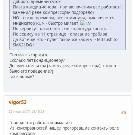
Доброго времени суток
Плата кондиционера - при включении все работает (
заменил реле компрессора- подгорело)
НО - после времени, около минуты, выключается
Индикатор RUN - быстро мигает
По сервису - такого нет , не знаю куда копать ...
По севису на 11 странице - описание траблов
Да вот еще что - пульт такой же как и у - Mitsushito
SMK21DG1
Стесняюсь спросить.
Сколько лет кондиционеру?
До вмешательства (замена реле компрессора), каково
было его поведение?]
Газ в норме?
vigor53
25 июля 2017, 21:10:21
#5
Говорят что работал нормально
Из неисправностей нашел прогоревшие контакты реле
компрессора