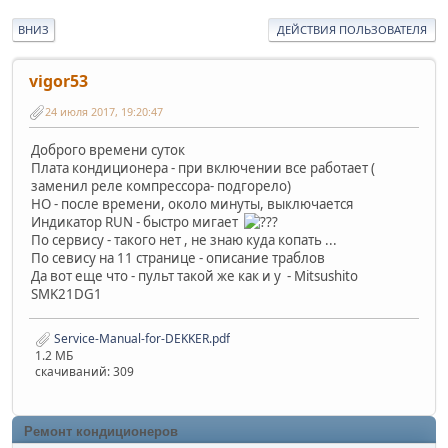
ВНИЗ
ДЕЙСТВИЯ ПОЛЬЗОВАТЕЛЯ
vigor53
24 июля 2017, 19:20:47
Доброго времени суток
Плата кондиционера - при включении все работает (
заменил реле компрессора- подгорело)
НО - после времени, около минуты, выключается
Индикатор RUN - быстро мигает
По сервису - такого нет , не знаю куда копать ...
По севису на 11 странице - описание траблов
Да вот еще что - пульт такой же как и у - Mitsushito
SMK21DG1
Service-Manual-for-DEKKER.pdf
1.2 МБ
скачиваний: 309
Ремонт кондиционеров