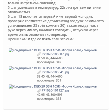
только на третьем (соленоид)
5 шаг уменьшаем температуру. 22гр на третьем питание
отключаеться.
6 шаг 18 включается первый и четвертый -холодит.
проверяю соответствие датчика вход воздуха: режим авто
устанавливаем 25 гр (в комнате 20) зажимаем датчик в
руке через минуту начинает холодить , отпускаю через
время опять отключает компрессор.
Прошивка? и где ее взять если это она?
P71020-100607.jpg
31.59 КБ, 444x600
просмотров: 349
P71020-100641.jpg
33.45 КБ, 444x600
просмотров: 351
P71020-101127.jpg
42.95 КБ, 800x593
просмотров: 355