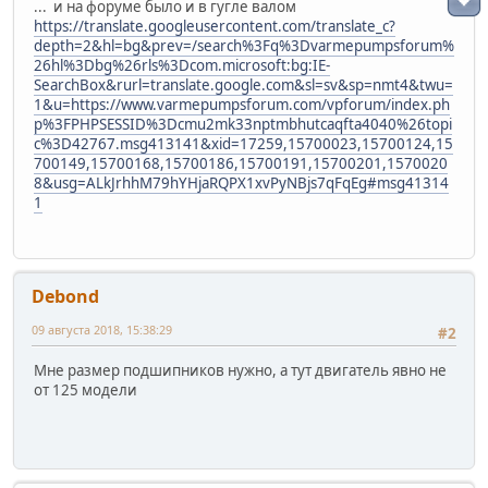
... и на форуме было и в гугле валом
https://translate.googleusercontent.com/translate_c?
depth=2&hl=bg&prev=/search%3Fq%3Dvarmepumpsforum%
26hl%3Dbg%26rls%3Dcom.microsoft:bg:IE-
SearchBox&rurl=translate.google.com&sl=sv&sp=nmt4&twu=
1&u=https://www.varmepumpsforum.com/vpforum/index.ph
p%3FPHPSESSID%3Dcmu2mk33nptmbhutcaqfta4040%26topi
c%3D42767.msg413141&xid=17259,15700023,15700124,15
700149,15700168,15700186,15700191,15700201,1570020
8&usg=ALkJrhhM79hYHjaRQPX1xvPyNBjs7qFqEg#msg41314
1
Debond
09 августа 2018, 15:38:29
#2
Мне размер подшипников нужно, а тут двигатель явно не
от 125 модели