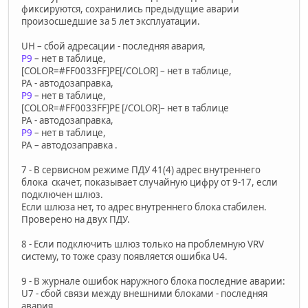
фиксируются, сохранились предыдущие аварии
произосшедшие за 5 лет эксплуатации.
UH – сбой адресации - последняя авария,
P9
– нет в таблице,
[COLOR=#FF0033FF]PE[/COLOR] – нет в таблице,
PA - автодозаправка,
P9
– нет в таблице,
[COLOR=#FF0033FF]PE [/COLOR]– нет в таблице
PA - автодозаправка,
P9
– нет в таблице,
PA – автодозаправка .
7 - В сервисном режиме ПДУ 41(4) адрес внутреннего
блока скачет, показывает случайную цифру от 9-17, если
подключен шлюз.
Если шлюза нет, то адрес внутреннего блока стабилен.
Проверено на двух ПДУ.
8 - Если подключить шлюз только на проблемную VRV
систему, то тоже сразу появляется ошибка U4.
9 - В журнале ошибок наружного блока последние аварии:
U7 - сбой связи между внешними блоками - последняя
авария,