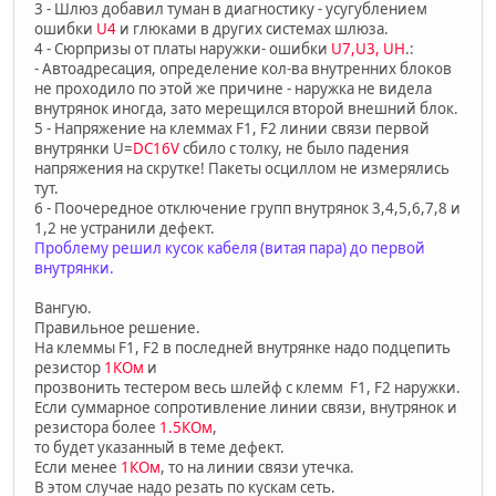
3 - Шлюз добавил туман в диагностику - усугублением
ошибки
U4
и глюками в других системах шлюза.
4 - Сюрпризы от платы наружки- ошибки
U7,U3, UH
.:
- Автоадресация, определение кол-ва внутренних блоков
не проходило по этой же причине - наружка не видела
внутрянок иногда, зато мерещился второй внешний блок.
5 - Напряжение на клеммах F1, F2 линии связи первой
внутрянки U=
DC16V
сбило с толку, не было падения
напряжения на скрутке! Пакеты осциллом не измерялись
тут.
6 - Поочередное отключение групп внутрянок 3,4,5,6,7,8 и
1,2 не устранили дефект.
Проблему решил кусок кабеля (витая пара) до первой
внутрянки.
Вангую.
Правильное решение.
На клеммы F1, F2 в последней внутрянке надо подцепить
резистор
1КОм
и
прозвонить тестером весь шлейф с клемм F1, F2 наружки.
Если суммарное сопротивление линии связи, внутрянок и
резистора более
1.5КОм
,
то будет указанный в теме дефект.
Если менее
1КОм
, то на линии связи утечка.
В этом случае надо резать по кускам сеть.