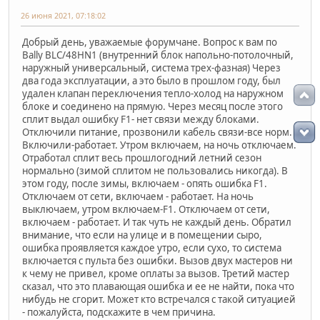
26 июня 2021, 07:18:02
Добрый день, уважаемые форумчане. Вопрос к вам по
Bally BLC/48HN1 (внутренний блок напольно-потолочный,
наружный универсальный, система трех-фазная) Через
два года эксплуатации, а это было в прошлом году, был
удален клапан переключения тепло-холод на наружном
блоке и соединено на прямую. Через месяц после этого
сплит выдал ошибку F1- нет связи между блоками.
Отключили питание, прозвонили кабель связи-все норм.
Включили-работает. Утром включаем, на ночь отключаем.
Отработал сплит весь прошлогодний летний сезон
нормально (зимой сплитом не пользовались никогда). В
этом году, после зимы, включаем - опять ошибка F1.
Отключаем от сети, включаем - работает. На ночь
выключаем, утром включаем-F1. Отключаем от сети,
включаем - работает. И так чуть не каждый день. Обратил
внимание, что если на улице и в помещении сыро,
ошибка проявляется каждое утро, если сухо, то система
включается с пульта без ошибки. Вызов двух мастеров ни
к чему не привел, кроме оплаты за вызов. Третий мастер
сказал, что это плавающая ошибка и ее не найти, пока что
нибудь не сгорит. Может кто встречался с такой ситуацией
- пожалуйста, подскажите в чем причина.