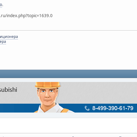
o
.
.ru/index.php?topic=1639.0
диционера
ера