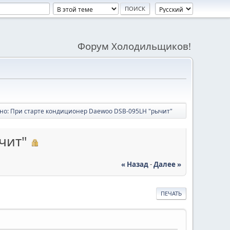
Форум Холодильщиков!
но: При старте кондиционер Daewoo DSB-095LH "рычит"
чит"
« Назад
-
Далее »
ПЕЧАТЬ