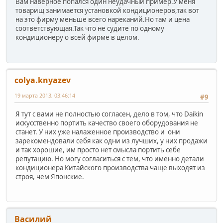
Вам наверное попался один неудачный пример.У меня
товарищ занимается установкой кондиционеров,так вот
на это фирму меньше всего нареканий.Но там и цена
соответствующая.Так что не судите по одному
кондиционеру о всей фирме в целом.
colya.knyazev
19 марта 2013, 03:46:14
#9
Я тут с вами не полностью согласен, дело в том, что Daikin
искусственно портить качество своего оборудования не
станет. У них уже налаженное производство и они
зарекомендовали себя как одни из лучших, у них продажи
и так хорошие, им просто нет смысла портить себе
репутацию. Но могу согласиться с тем, что именно детали
кондиционера Китайского производства чаще выходят из
строя, чем Японские.
Василий