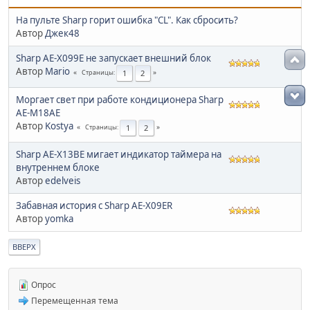
На пульте Sharp горит ошибка "CL". Как сбросить?
Автор
Джек48
Sharp AE-X099E не запускает внешний блок
Автор
Mario
1
2
Страницы
Моргает свет при работе кондиционера Sharp
AE-M18AE
Автор
Kostya
1
2
Страницы
Sharp AE-X13BE мигает индикатор таймера на
внутреннем блоке
Автор
edelveis
Забавная история с Sharp AE-X09ER
Автор
yomka
ВВЕРХ
Опрос
Перемещенная тема