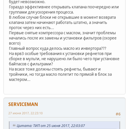
будет невозможно.
Гораздо эффективнее открывать клапана поочередно или
группами для ускорения процесса.
В любом случае блоки не открывшие в момент возврата
клапана затем начинают работать штатно, а значить
проток через них есть...
Первые снятые компрессора с маслом, значит проблемы
начались после их замены и установки фильтров (скорее
всего)
Главный вопрос куда делось масло из инвертора???
На врв3 особые требования к установки рефнетов при
сборке в мульти, не нарушено ли было чего при установке
байпасов с фильтрами?
На всасе тоже должны стоять рефнеты, бывают и
тройники, но тогда масло полетит по прямой в блок за
мастером...
SERVICEMAN
27 июня 2017, 22:23:10
#6
Цитата: ТИП от 25 июня 2017, 22:03:07