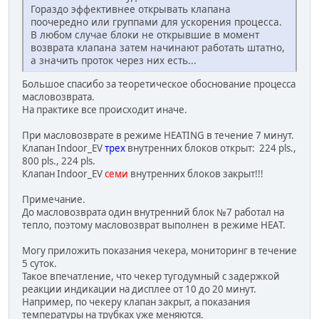
Гораздо эффективнее открывать клапана
поочередно или группами для ускорения процесса.
В любом случае блоки не открывшие в момент
возврата клапана затем начинают работать штатно,
а значить проток через них есть...
Большое спасибо за теоретическое обоснование процесса
масловозврата.
На практике все происходит иначе.
При масловозврате в режиме HEATING в течение 7 минут.
Клапан Indoor_EV
трех
внутренних блоков открыт: 224 pls.,
800 pls., 224 pls.
Клапан Indoor_EV
семи
внутренних блоков закрыт!!!
Примечание.
До масловозврата один внутренний блок №7 работал на
тепло, поэтому масловозврат выполнен в режиме HEAT.
Могу приложить показания чекера, мониторинг в течение
5 суток.
Такое впечатление, что чекер тугодумный с задержкой
реакции индикации на дисплее от 10 до 20 минут.
Например, по чекеру клапан закрыт, а показания
температуры на трубках уже меняются.