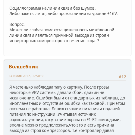
Осциллограмма на линии связи без шумов.
Либо пакеты летят, либо прямая линия на уровне +16V.
Вопрос.
Может ли слабая помехозащищенность межблочной
линии связи являться причиной выхода из строя 4
инверторных компрессоров в течение года- ?
Волшебник
14 июля 2017, 02:50:35
#12
Я частенько наблюдал такую картину. После грозы
некоторые VRV системы давали сбой. Дайкин не
исключение. Ошибки были от стандартных из таблицы, до
инопланетных и отсутствие ошибки как таковой. При этом
система не работала. Лечил снятием питания и подачей
питания по инструкции. Учитывая источник
радиоизлучения, отсутствие экрана на F1-F2 эпизодами,
вполне можно предположить,что это и есть причина
выхода из строя компрессоров. Т.е контроллер давал