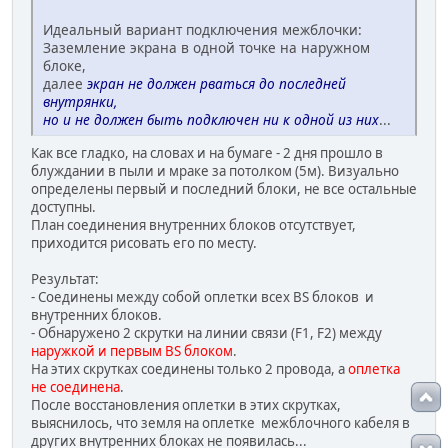
Идеальный вариант подключения межблочки:
Заземление экрана в одной точке на наружном
блоке,
далее
экран не должен рваться до последней
внутрянки,
но и не должен быть подключен ни к одной из них
...
Как все гладко, на словах и на бумаге - 2 дня прошло в
блуждании в пыли и мраке за потолком (5м). Визуально
определены первый и последний блоки, не все остальные
доступны.
План соединения внутренних блоков отсутствует,
приходится рисовать его по месту.
Результат:
- Соединены между собой оплетки всех BS блоков и
внутренних блоков.
- Обнаружено 2 скрутки на линии связи (F1, F2) между
наружкой и первым BS блоком
.
На этих скрутках соединены только 2 провода, а
оплетка
не соединена
.
После восстановления оплетки в этих скрутках,
выяснилось, что земля на оплетке межблочного кабеля в
других внутренних блоках не появилась...