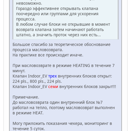
невозможно.
Гораздо эффективнее открывать клапана
поочередно или группами для ускорения
процесса.
В любом случае блоки не открывшие в момент
возврата клапана затем начинают работать
штатно, а значить проток через них есть...
Большое спасибо за теоретическое обоснование
процесса масловозврата.
На практике все происходит иначе.
При масловозврате в режиме HEATING в течение 7
минут.
Клапан Indoor_EV
трех
внутренних блоков открыт:
224 pls., 800 pls., 224 pls.
Клапан Indoor_EV
семи
внутренних блоков закрыт!!!
Примечание.
До масловозврата один внутренний блок №7
работал на тепло, поэтому масловозврат выполнен
в режиме HEAT.
Могу приложить показания чекера, мониторинг в
течение 5 суток.