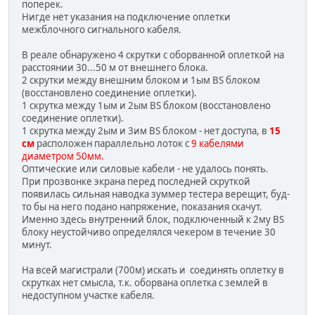
поперек.
Нигде нет указания на подключение оплетки
межблочного сигнального кабеля.
В реале обнаружено 4 скрутки с оборванной оплеткой на
расстоянии 30...50 м от внешнего блока.
2 скрутки между внешним блоком и 1ым BS блоком
(восстановлено соединение оплетки).
1 скрутка между 1ым и 2ым BS блоком (восстановлено
соединение оплетки).
1 скрутка между 2ым и 3им BS блоком - нет доступа, в
15
см
расположен параллельно лоток с
9 кабелями
диаметром 50мм.
Оптические или силовые кабели - не удалось понять.
При прозвонке экрана перед последней скруткой
появилась сильная наводка зуммер тестера верещит, буд-
то бы на него подано напряжение, показания скачут.
Именно здесь внутренний блок, подключенный к 2му BS
блоку неустойчиво определялся чекером в течение 30
минут.
На всей магистрали (700м) искать и соединять оплетку в
скрутках нет смысла, т.к. оборвана оплетка с землей в
недоступном участке кабеля.