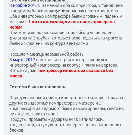
В
ноябре 2016г.
заменили оба компрессора, установлена
в ведомом блоке модифицированная плата инвертора.
Оба инверторных компрессора были с грязным, паленым
маслом =
1 литр в каждом, кислотность проверена -
норма
.
При монтаже новых компрессоров были установлены
фильтры на 3 трубах, которые после недельного прогона
были исключены из контура вентилями.
Прошло 4 месяца нормальной работы.
В
марте 2017 г
. вышел из строя мастер - пробился
инверторный компрессор на корпус + плата инвертора.
В этом случае
компрессор инвертора оказался без
масла.
Система была остановлена.
Перед установкой нового инверторного компрессора два
других стандартных компрессора в мастере и 3
компрессора из ведомого были демонтированы, слито из
них масло, залито новое.
Продуты, промыты жидкарем R410 капиллярки,
конденсатор, аккумулятор, проверены клапаны внешних
блоков.