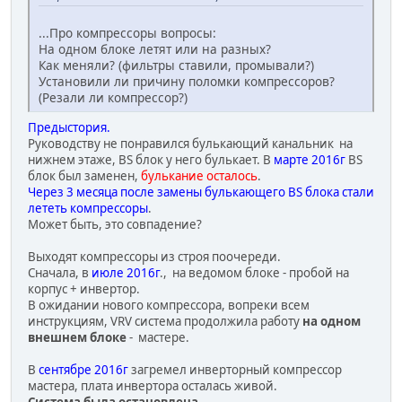
...Про компрессоры вопросы:
На одном блоке летят или на разных?
Как меняли? (фильтры ставили, промывали?)
Установили ли причину поломки компрессоров?
(Резали ли компрессор?)
Предыстория.
Руководству не понравился булькающий канальник на
нижнем этаже, BS блок у него булькает. В
марте 2016г
BS
блок был заменен,
булькание осталось
.
Через 3 месяца после замены булькающего BS блока стали
лететь компрессоры
.
Может быть, это совпадение?
Выходят компрессоры из строя поочереди.
Сначала, в
июле 2016г
., на ведомом блоке - пробой на
корпус + инвертор.
В ожидании нового компрессора, вопреки всем
инструкциям, VRV система продолжила работу
на одном
внешнем блоке
- мастере.
В
сентябре 2016г
загремел инверторный компрессор
мастера, плата инвертора осталась живой.
Система была остановлена.